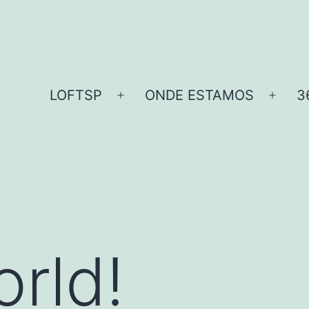
LOFTSP
ONDE ESTAMOS
3
Abrir
Abrir
menu
menu
orld!