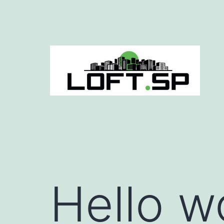
Pular
para
o
conteúdo
Loft
SP
Hello w