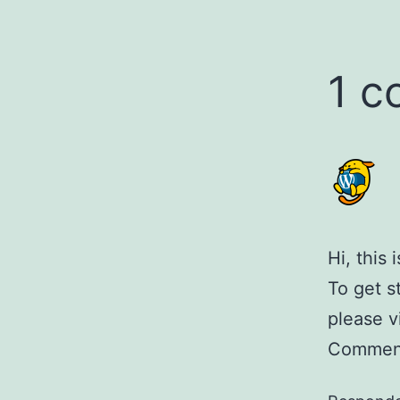
1 c
Hi, this
To get s
please v
Comment