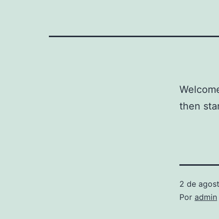
Welcome 
then star
2 de agos
Por
admin